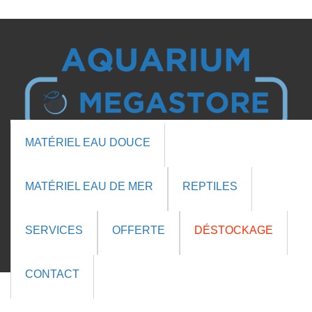

MATÉRIEL EAU DOUCE

MATÉRIEL EAU DE MER
REPTILES
Cart (0 items)
SERVICES
OFFERTE
DÉSTOCKAGE
CONTACT